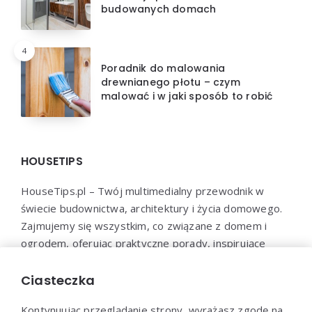
budowanych domach
4
Poradnik do malowania
drewnianego płotu – czym
malować i w jaki sposób to robić
HOUSETIPS
HouseTips.pl – Twój multimedialny przewodnik w
świecie budownictwa, architektury i życia domowego.
Zajmujemy się wszystkim, co związane z domem i
ogrodem, oferując praktyczne porady, inspirujące
projekty, najnowsze trendy oraz profesjonalne
konsultacje. HouseTips.pl to miejsce, gdzie marzenia o
Ciasteczka
idealnym domu stają się rzeczywistością.
Kontynuując przeglądanie strony, wyrażasz zgodę na