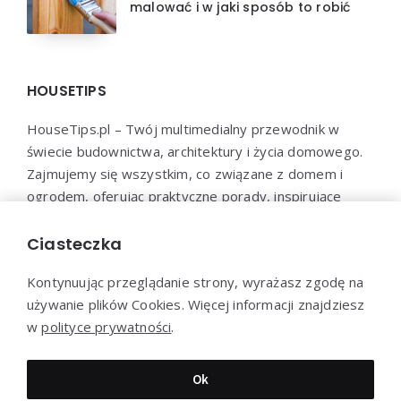
malować i w jaki sposób to robić
HOUSETIPS
HouseTips.pl – Twój multimedialny przewodnik w
świecie budownictwa, architektury i życia domowego.
Zajmujemy się wszystkim, co związane z domem i
ogrodem, oferując praktyczne porady, inspirujące
projekty, najnowsze trendy oraz profesjonalne
konsultacje. HouseTips.pl to miejsce, gdzie marzenia o
Ciasteczka
idealnym domu stają się rzeczywistością.
Kontynuując przeglądanie strony, wyrażasz zgodę na
używanie plików Cookies. Więcej informacji znajdziesz
w
polityce prywatności
.
Dziękujemy za wizytę - HouseTips.pl © 2023
Ok