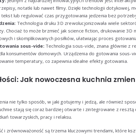
ty:
Jednym z najbardziej innowacyjnych trendów jest interaktyw
zepisy, notatki lub nawet filmy. Dzięki technologii dotykowej, 
 tekst lub regulować czas przygotowania jedzenia bez potrzeby
dzenia:
Technologia druku 3D zrewolucjonizowała wiele sektor
. Chociaż to może brzmieć jak science fiction, drukowanie 3
wych i skomplikowanych posiłków, ułatwiając proces gotowani
towania sous-vide:
Technologia sous-vide, znana głównie z res
 dla konsumentów domowych. Urządzenia do gotowania sous-vi
owanie temperatury, co zapewnia idealne efekty gotowania.
łości: Jak nowoczesna kuchnia zmien
ia nie tylko sposób, w jaki gotujemy i jedzą, ale również spos
chnie stają się coraz bardziej otwarte i zintegrowane z resztą
kań towarzyskich, pracy i relaksu.
ość i zrównoważoność są trzema kluczowymi trendami, które ks