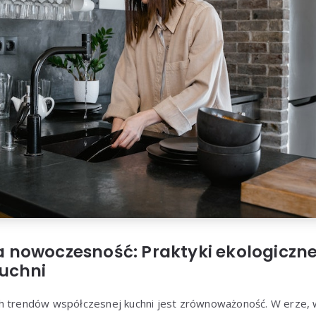
nowoczesność: Praktyki ekologiczn
uchni
h trendów współczesnej kuchni jest zrównoważoność. W erze, 