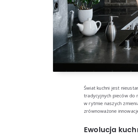
Świat kuchni jest nieusta
tradycyjnych pieców do n
w rytmie naszych zmienia
zrównoważone innowacje,
Ewolucja kuchn