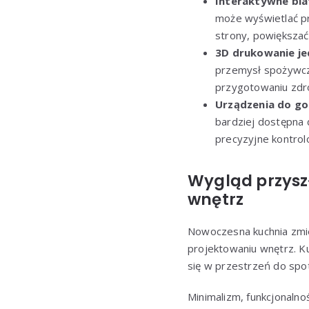
Interaktywne bla
może wyświetlać pr
strony, powiększać
3D drukowanie je
przemysł spożywczy
przygotowaniu zdro
Urządzenia do go
bardziej dostępna
precyzyjne kontrol
Wygląd przysz
wnętrz
Nowoczesna kuchnia zmien
projektowaniu wnętrz. Ku
się w przestrzeń do spot
Minimalizm, funkcjonaln