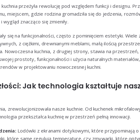
i, kuchnia przeżyła rewolucję pod względem funkcji i designu. Pr
u, miejscem, gdzie rodzina gromadziła się do jedzenia, rozmów 
a i wygląd znacząco się zmieniły.
ły się na funkcjonalności, często z pominięciem estetyki. Wiele 
ywnych, z ciężkimi, drewnianymi meblami, małą ilością przestrzen
ła. Nowoczesna kuchnia, z drugiej strony, stawia na przestrzeń, 
wojej prostoty, funkcjonalności i użycia naturalnych materiałów,
 trendów w projektowaniu nowoczesnej kuchni.
łości: Jak technologia kształtuje nas
nia, zrewolucjonizowała nasze kuchnie. Od kuchenek mikrofalow
chnologia przekształca kuchnię w przestrzeń pełną innowacji.
dzenia:
Lodówki z ekranami dotykowymi, które przypominają o p
nki, które same regulują temperaturę, czy zmywarki, które opty