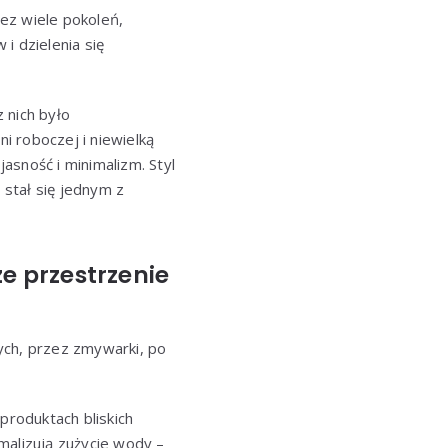
zez wiele pokoleń,
i dzielenia się
z nich było
i roboczej i niewielką
jasność i minimalizm. Styl
 stał się jednym z
ze przestrzenie
ych, przez zmywarki, po
roduktach bliskich
malizują zużycie wody –