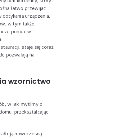
ny blat kuchenny, który
można łatwo przewijać
 dotykania urządzenia.
ów, w tym także
D może pomóc w
a.
tauracji, staje się coraz
de pozwalają na
ia wzornictwo
ób, w jaki myślimy o
 domu, przekształcając
ztałtują nowoczesną