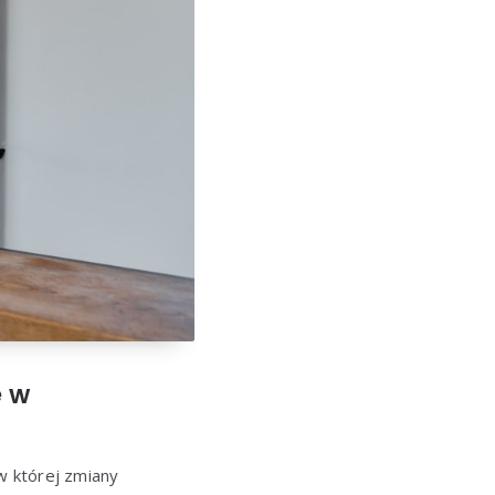
e w
w której zmiany