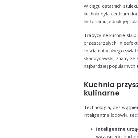
W ciągu ostatnich stulec
kuchnia była centrum dom
historiami. Jednak jej rol
Tradycyjne kuchnie skupia
przestarzałych i nieefekt
ilością naturalnego świat
skandynawski, znany ze s
najbardziej popularnych
Kuchnia przysz
kulinarne
Technologia, bez wątpie
inteligentne lodówki, te
Inteligentne urzą
wygaśnięciu, kuche