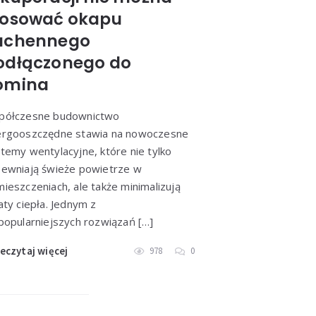
tosować okapu
uchennego
odłączonego do
omina
półczesne budownictwo
ergooszczędne stawia na nowoczesne
temy wentylacyjne, które nie tylko
ewniają świeże powietrze w
ieszczeniach, ale także minimalizują
aty ciepła. Jednym z
popularniejszych rozwiązań […]
eczytaj więcej
978
0