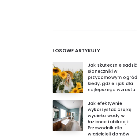
Stronicowanie
wpisów
Widgets
LOSOWE ARTYKUŁY
Jak skutecznie sadzi
słoneczniki w
przydomowym ogród
kiedy, gdzie i jak dla
najlepszego wzrostu
Jak efektywnie
wykorzystać czujkę
wycieku wody w
łazience i ubikacji:
Przewodnik dla
właścicieli domów