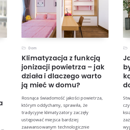
Dom
Klimatyzacja z funkcją
Ja
jonizacji powietrza – jak
b
działa i dlaczego warto
k
ją mieć w domu?
d
Rosnąca świadomość jakości powietrza,
Stw
a
którym oddychamy, sprawiła, że
czy
tradycyjne klimatyzatory zaczęły
ksi
ustępować miejsca bardziej
zaz
zaawansowanym technologicznie
wyg