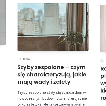
Dom
Szyby zespolone – czym
R
się charakteryzują, jakie
p
mają wady i zalety
w
ki
Szyby zespolone stały się standardem w
r
nowoczesnym budownictwie, oferując nie
tylko estetykę, ale także zaawansowane