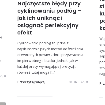
Najczęstsze błędy przy
s
cyklinowaniu podłóg –
k
jak ich uniknąć i
p
osiągnąć perfekcyjny
k
efekt
we
Ws
Cyklinowanie podłóg to jedna z
en
najskuteczniejszych metod odświeżania
sys
drewnianych powierzchni i przywracania
zap
o
im pierwotnego blasku. Jednak, jak w
pom
każdej pracy wymagającej precyzji,
str
również tutaj mogą […]
naj
0
Przeczytaj więcej
1K
0
Prz