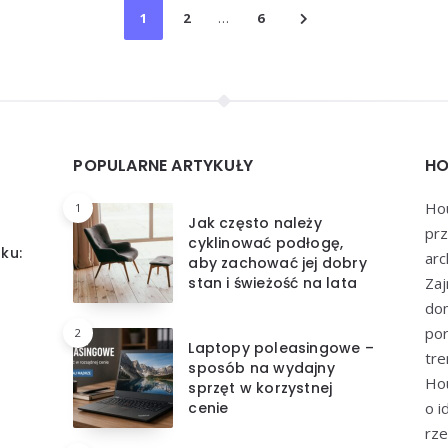
1
2
…
6
POPULARNE ARTYKUŁY
HO
Hou
1
ć
Jak często należy
prz
cyklinować podłogę,
ku:
arc
aby zachować jej dobry
stan i świeżość na lata
Zaj
dom
por
2
Laptopy poleasingowe –
tre
sposób na wydajny
Hou
sprzęt w korzystnej
cenie
o i
rze