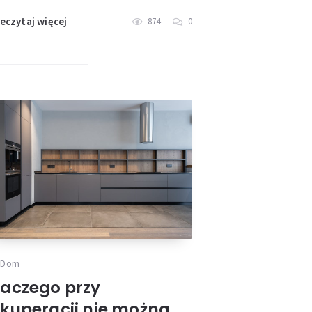
eczytaj więcej
874
0
Dom
laczego przy
ekuperacji nie można