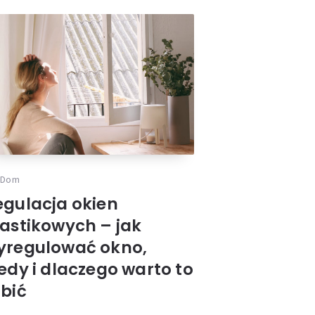
Dom
egulacja okien
lastikowych – jak
yregulować okno,
edy i dlaczego warto to
obić