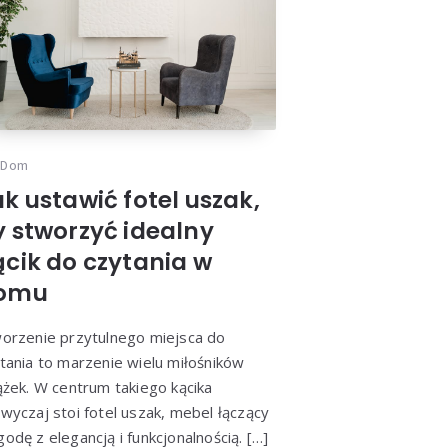
Dom
k ustawić fotel uszak,
y stworzyć idealny
ącik do czytania w
omu
orzenie przytulnego miejsca do
tania to marzenie wielu miłośników
ążek. W centrum takiego kącika
wyczaj stoi fotel uszak, mebel łączący
odę z elegancją i funkcjonalnością. […]