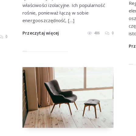
Reg
właściwości izolacyjne. Ich popularność
ele
rośnie, ponieważ łączą w sobie
osz
energooszczędność, […]
czę
Przeczytaj więcej
486
0
ist
0
Prz