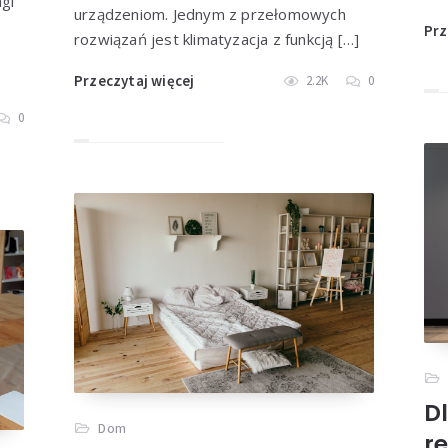
gi
urządzeniom. Jednym z przełomowych
Prz
rozwiązań jest klimatyzacja z funkcją […]
Przeczytaj więcej
2.2K
0
0
D
Dom
r