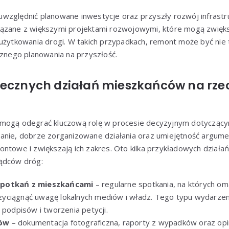
względnić planowane inwestycje oraz przyszły rozwój infrastr
ązane z większymi projektami rozwojowymi, które mogą zwięks
użytkowania drogi. W takich przypadkach, remont może być nie 
cznego planowania na przyszłość.
tecznych działań mieszkańców na rze
 mogą odegrać kluczową rolę w procesie decyzyjnym dotyczą
anie, dobrze zorganizowane działania oraz umiejętność argume
ntowe i zwiększają ich zakres. Oto kilka przykładowych działa
ądców dróg:
spotkań z mieszkańcami
– regularne spotkania, na których o
yciągnąć uwagę lokalnych mediów i władz. Tego typu wydarzen
 podpisów i tworzenia petycji.
dów
– dokumentacja fotograficzna, raporty z wypadków oraz op