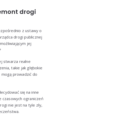
emont drogi
ezpośrednio z ustawy o
rządca drogi publicznej
ożliwiającym jej
?
j stwarza realne
enia, takie jak głębokie
re mogą prowadzić do
decydować się na inne
nie czasowych ograniczeń
gi nie jest na tyle zły,
ieczeństwa.