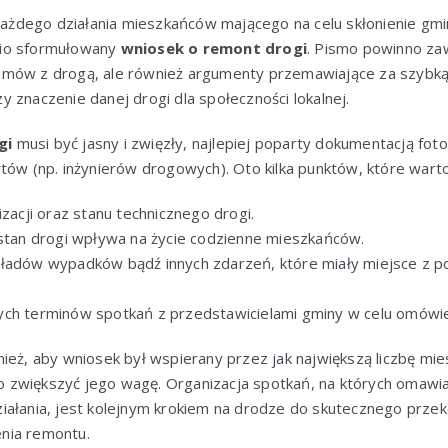
żdego działania mieszkańców mającego na celu skłonienie gm
nio sformułowany
wniosek o remont drogi
. Pismo powinno zaw
mów z drogą, ale również argumenty przemawiające za szybką i
 znaczenie danej drogi dla społeczności lokalnej.
gi
musi być jasny i zwięzły, najlepiej poparty dokumentacją fotogr
tów (np. inżynierów drogowych). Oto kilka punktów, które wart
izacji oraz stanu technicznego drogi.
 stan drogi wpływa na życie codzienne mieszkańców.
kładów wypadków bądź innych zdarzeń, które miały miejsce z 
ych terminów spotkań z przedstawicielami gminy w celu omówi
ież, aby wniosek był wspierany przez jak największą liczbę mi
 zwiększyć jego wagę. Organizacja spotkań, na których omawi
iałania, jest kolejnym krokiem na drodze do skutecznego przek
nia remontu.