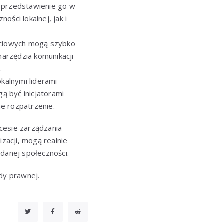
 przedstawienie go w
ści lokalnej, jak i
ciowych mogą szybko
arzędzia komunikacji
.
okalnymi liderami
ą być inicjatorami
e rozpatrzenie.
ocesie zarządzania
izacji, mogą realnie
 danej społeczności.
ady prawnej.