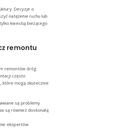
uktury. Decyzje o
zyć natężenie ruchu lub
tylko kwestią bieżącego
cz remontu
cym remontów dróg
ntacji często
ń, które mogą skutecznie
mawiane są problemy
ia są również doskonałą
inie ekspertów