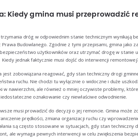
a: Kiedy gmina musi przeprowadzić r
trzymania dróg w odpowiednim stanie technicznym wynikają b
z Prawa Budowlanego. Zgodnie z tymi przepisami, gmina jako za
bezpieczeństwo użytkowników oraz utrzymać drogę w stanie um
 Kiedy jednak faktycznie musi dojść do interwencji remontowej
 jest zobowiązana reagować, gdy stan techniczny drogi gminne
ństwa ruchu. Nie chodzi tu wyłącznie o widoczne i duże uszkodz
ki w nawierzchni, ale również o mniej oczywiste problemy, któ
iedostateczne oznakowanie czy niewłaściwe odwodnienie.
zawsze musi prowadzić do decyzji o jej remoncie. Gmina może z
graniczenie prędkości, zmiana organizacji ruchu czy wprowadze
ałania są często stosowane w sytuacjach, gdy stan techniczny dro
ont, ale wymaga pewnych interwencji w celu zwiększenia bezp