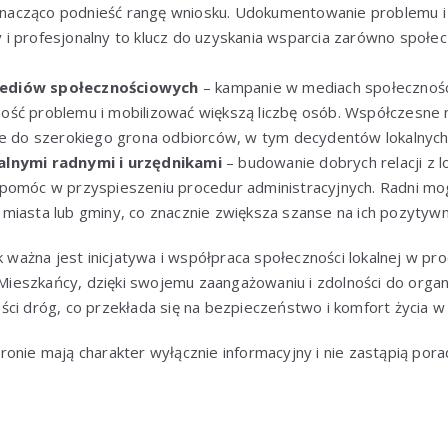
acząco podnieść rangę wniosku. Udokumentowanie problemu i
 profesjonalny to klucz do uzyskania wsparcia zarówno społeczno
ediów społecznościowych
– kampanie w mediach społecznoś
ść problemu i mobilizować większą liczbę osób. Współczesne n
ie do szerokiego grona odbiorców, w tym decydentów lokalnych
alnymi radnymi i urzędnikami
– budowanie dobrych relacji z l
pomóc w przyspieszeniu procedur administracyjnych. Radni mog
miasta lub gminy, co znacznie zwiększa szanse na ich pozytywn
ak ważna jest inicjatywa i współpraca społeczności lokalnej w pr
. Mieszkańcy, dzięki swojemu zaangażowaniu i zdolności do organ
ci dróg, co przekłada się na bezpieczeństwo i komfort życia w
ronie mają charakter wyłącznie informacyjny i nie zastąpią por