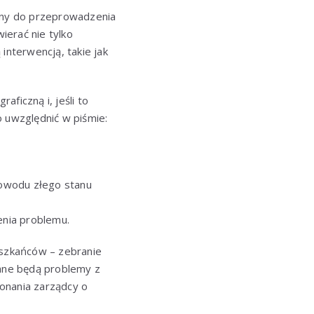
iny do przeprowadzenia
ierać nie tylko
nterwencją, takie jak
aficzną i, jeśli to
o uwzględnić w piśmie:
powodu złego stanu
enia problemu.
eszkańców – zebranie
ane będą problemy z
onania zarządcy o