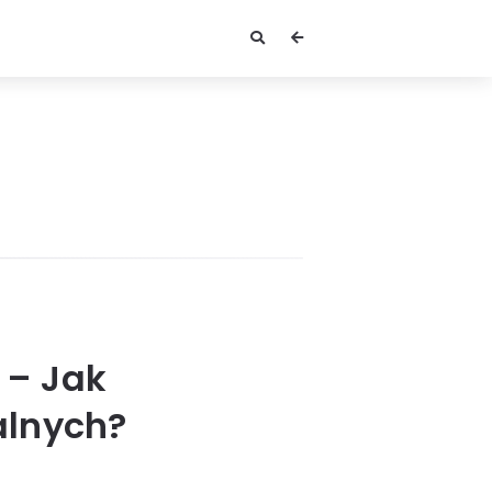
 – Jak
alnych?