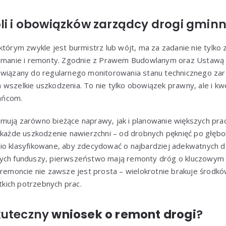
li i obowiązków zarządcy drogi gminn
którym zwykle jest burmistrz lub wójt, ma za zadanie nie tylko 
zymanie i remonty. Zgodnie z Prawem Budowlanym oraz Ustawą 
owiązany do regularnego monitorowania stanu technicznego zar
wszelkie uszkodzenia. To nie tylko obowiązek prawny, ale i kw
ańcom.
mują zarówno bieżące naprawy, jak i planowanie większych pr
 każde uszkodzenie nawierzchni – od drobnych pęknięć po głębo
io klasyfikowane, aby zdecydować o najbardziej adekwatnych d
ych funduszy, pierwszeństwo mają remonty dróg o kluczowym 
o remoncie nie zawsze jest prosta – wielokrotnie brakuje środ
kich potrzebnych prac.
kuteczny
wniosek o remont drogi
?