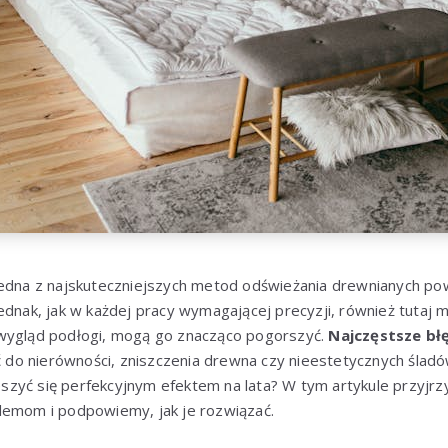
jedna z najskuteczniejszych metod odświeżania drewnianych pow
ednak, jak w każdej pracy wymagającej precyzji, również tutaj m
wygląd podłogi, mogą go znacząco pogorszyć.
Najczęstsze bł
o nierówności, zniszczenia drewna czy nieestetycznych śladów
cieszyć się perfekcyjnym efektem na lata? W tym artykule przyjrz
lemom i podpowiemy, jak je rozwiązać.