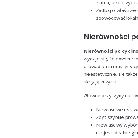
ziarna, a kończyć 
Zadbaj o właściwe 
spowodować lokalne
Nierówności p
Nierówności po cyklin
wydaje się, że powierzch
prowadzenia maszyny cykl
nieestetycznie, ale takż
ulegają zużyciu.
Główne przyczyny nierów
Niewłaściwe ustawi
Zbyt szybkie prowa
Niewłaściwy wybór 
nie jest idealnie gł