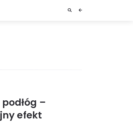
u podłóg –
jny efekt