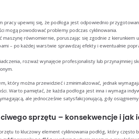
 pracy upewnij się, że podłoga jest odpowiednio przygotowana
ości mogą powodować problemy podczas cyklinowania.
ić maszynę równomiernie, poruszając się zgodnie z kierunkiem u
ami – po każdej warstwie sprawdzaj efekty i ewentualnie popra
iadczenia, rozważ wynajęcie profesjonalisty lub przynajmniej sk
zonym.
em, który można przewidzieć i zminimalizować, jednak wymaga
ości. Warto pamiętać, że każda podłoga jest inna i wymaga indy
wymagającą, ale jednocześnie satysfakcjonującą, gdy osiągniemy
iwego sprzętu – konsekwencje i jak 
zętu to kluczowy element cyklinowania podłóg, który często 