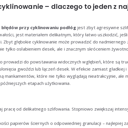
cyklinowanie – dlaczego to jeden z n
h błędów przy cyklinowaniu podłóg
jest zbyt agresywne szli
łości, jest materiałem delikatnym, który łatwo uszkodzić, jeś
i. Zbyt głębokie cyklinowanie może prowadzić do nadmiernego 
 nie tylko osłabieniem desek, ale i znacznym skróceniem żywotno
sto prowadzi do powstawania widocznych wgłębień, które są tr
łonięcia gwoździ lub łączeń desek. W efekcie zamiast gładkiej 
ą mankamentów, które nie tylko wyglądają nieatrakcyjnie, ale
óźniejszych etapach użytkowania.
 pracę od delikatnego szlifowania. Stopniowo zwiększaj intens
kości papierów ściernych o odpowiedniej granulacji – najlepiej