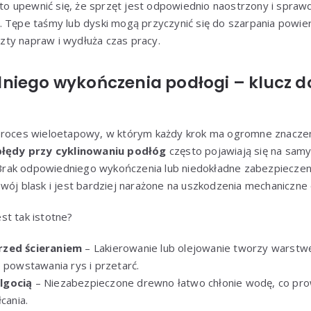
 upewnić się, że sprzęt jest odpowiednio naostrzony i spraw
. Tępe taśmy lub dyski mogą przyczynić się do szarpania powie
ty napraw i wydłuża czas pracy.
niego wykończenia podłogi – klucz do
 proces wieloetapowy, w którym każdy krok ma ogromne znacze
błędy przy cyklinowaniu podłóg
często pojawiają się na samym
. Brak odpowiedniego wykończenia lub niedokładne zabezpieczen
wój blask i jest bardziej narażone na uszkodzenia mechaniczne o
st tak istotne?
rzed ścieraniem
– Lakierowanie lub olejowanie tworzy warstwę
 powstawania rys i przetarć.
lgocią
– Niezabezpieczone drewno łatwo chłonie wodę, co pro
cania.