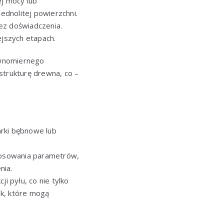
ej mocy lub
ednolitej powierzchni.
ez doświadczenia.
jszych etapach.
ównomiernego
strukturę drewna, co –
arki bębnowe lub
stosowania parametrów,
nia.
pyłu, co nie tylko
ek, które mogą