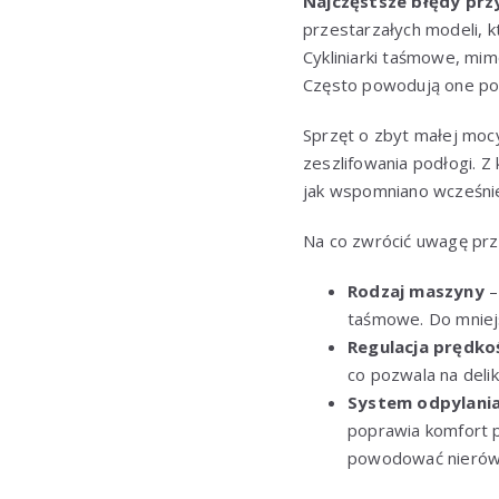
Najczęstsze błędy prz
przestarzałych modeli, k
Cykliniarki taśmowe, mi
Często powodują one pow
Sprzęt o zbyt małej mo
zeszlifowania podłogi. Z
jak wspomniano wcześnie
Na co zwrócić uwagę pr
Rodzaj maszyny
–
taśmowe. Do mniej
Regulacja prędkoś
co pozwala na deli
System odpylani
poprawia komfort p
powodować nierów