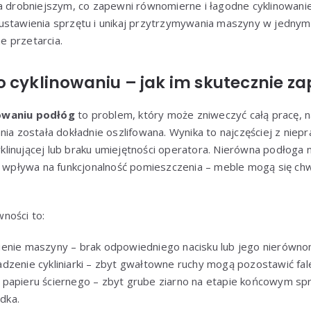
na drobniejszym, co zapewni równomierne i łagodne cyklinowanie
ustawienia sprzętu i unikaj przytrzymywania maszyny w jednym
 przetarcia.
o cyklinowaniu – jak im skutecznie z
owaniu podłóg
to problem, który może zniweczyć całą pracę, n
nia została dokładnie oszlifowana. Wynika to najczęściej z nie
inującej lub braku umiejętności operatora. Nierówna podłoga n
e wpływa na funkcjonalność pomieszczenia – meble mogą się chwi
ności to:
enie maszyny – brak odpowiedniego nacisku lub jego nierównom
dzenie cykliniarki – zbyt gwałtowne ruchy mogą pozostawić fale 
papieru ściernego – zbyt grube ziarno na etapie końcowym spr
adka.