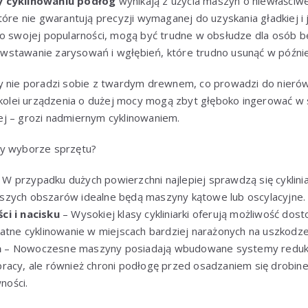
y cyklinowaniu podłóg
wynikają z użycia maszyn o niewłaściw
tóre nie gwarantują precyzji wymaganej do uzyskania gładkiej i j
mo swojej popularności, mogą być trudne w obsłudze dla osób b
stawanie zarysowań i wgłębień, które trudno usunąć w późnie
cy nie poradzi sobie z twardym drewnem, co prowadzi do nier
 kolei urządzenia o dużej mocy mogą zbyt głęboko ingerować w 
j – grozi nadmiernym cyklinowaniem.
zy wyborze sprzętu?
 W przypadku dużych powierzchni najlepiej sprawdzą się cyklini
szych obszarów idealne będą maszyny kątowe lub oscylacyjne.
ci i nacisku
– Wysokiej klasy cykliniarki oferują możliwość do
katne cyklinowanie w miejscach bardziej narażonych na uszkodze
a
– Nowoczesne maszyny posiadają wbudowane systemy redukcji 
racy, ale również chroni podłogę przed osadzaniem się drobin
ności.