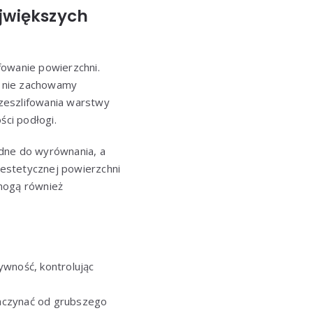
ajwiększych
fowanie powierzchni.
li nie zachowamy
zeszlifowania warstwy
ści podłogi.
udne do wyrównania, a
i estetycznej powierzchni
 mogą również
ywność, kontrolując
 zaczynać od grubszego