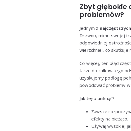
Zbyt głębokie 
problemów?
Jednym z
najczęstszyc
Drewno, mimo swojej trwa
odpowiedniej ostrożnośc
wierzchniej, co skutkuje
Co więcej, ten błąd czę
także do całkowitego ods
uzyskujemy podłogę pełn
powodować problemy w p
Jak tego uniknąć?
Zawsze rozpoczynaj
efekty na bieżąco.
Używaj wysokiej ja