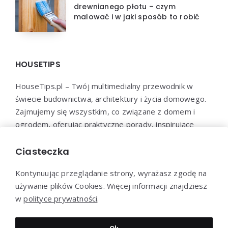
drewnianego płotu – czym
malować i w jaki sposób to robić
HOUSETIPS
HouseTips.pl – Twój multimedialny przewodnik w
świecie budownictwa, architektury i życia domowego.
Zajmujemy się wszystkim, co związane z domem i
ogrodem, oferując praktyczne porady, inspirujące
projekty, najnowsze trendy oraz profesjonalne
konsultacje. HouseTips.pl to miejsce, gdzie marzenia o
Ciasteczka
idealnym domu stają się rzeczywistością.
Kontynuując przeglądanie strony, wyrażasz zgodę na
używanie plików Cookies. Więcej informacji znajdziesz
w
polityce prywatności
.
Dziękujemy za wizytę - HouseTips.pl © 2023