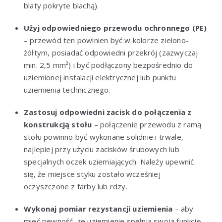
blaty pokryte blachą).
Użyj odpowiedniego przewodu ochronnego (PE)
– przewód ten powinien być w kolorze zielono-
żółtym, posiadać odpowiedni przekrój (zazwyczaj
min. 2,5 mm²) i być podłączony bezpośrednio do
uziemionej instalacji elektrycznej lub punktu
uziemienia technicznego.
Zastosuj odpowiedni zacisk do połączenia z
konstrukcją stołu
– połączenie przewodu z ramą
stołu powinno być wykonane solidnie i trwale,
najlepiej przy użyciu zacisków śrubowych lub
specjalnych oczek uziemiających. Należy upewnić
się, że miejsce styku zostało wcześniej
oczyszczone z farby lub rdzy.
Wykonaj pomiar rezystancji uziemienia
– aby
mieć pewność, że uziemienie spełnia swoją funkcję,