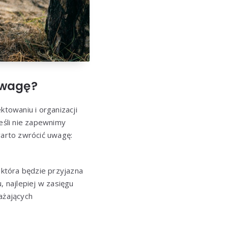
uwagę?
towaniu i organizacji
jeśli nie zapewnimy
arto zwrócić uwagę:
która będzie przyjazna
 najlepiej w zasięgu
ażających
.