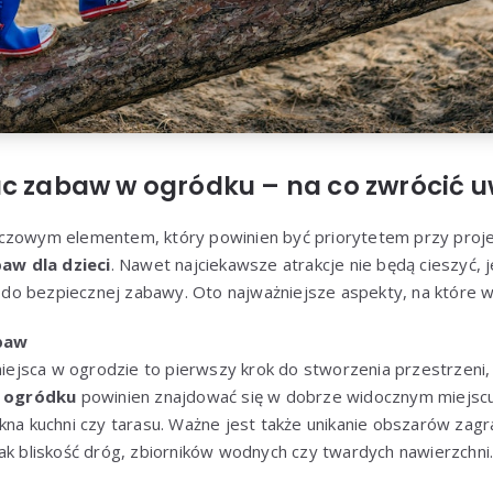
ac zabaw w ogródku – na co zwrócić 
czowym elementem, który powinien być priorytetem przy projek
aw dla dzieci
. Nawet najciekawsze atrakcje nie będą cieszyć, 
o bezpiecznej zabawy. Oto najważniejsze aspekty, na które w
abaw
jsca w ogrodzie to pierwszy krok do stworzenia przestrzeni, 
w ogródku
powinien znajdować się w dobrze widocznym miejscu,
kna kuchni czy tarasu. Ważne jest także unikanie obszarów zagr
ak bliskość dróg, zbiorników wodnych czy twardych nawierzchni