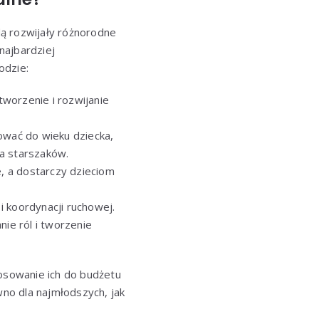
ą rozwijały różnorodne
najbardziej
odzie:
worzenie i rozwijanie
sować do wieku dziecka,
la starszaków.
e, a dostarczy dzieciom
i koordynacji ruchowej.
ie ról i tworzenie
osowanie ich do budżetu
wno dla najmłodszych, jak