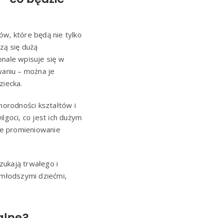
w, które będą nie tylko
zą się dużą
onale wpisuje się w
aniu – można je
iecka.
żnorodności kształtów i
lgoci, co jest ich dużym
wne promieniowanie
ukają trwałego i
młodszymi dziećmi,
alne?