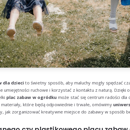
dla dzieci
to świetny sposób, aby maluchy mogły spędzać cz
e umiejętności ruchowe i korzystać z kontaktu z naturą. Dzięki 
lki
plac zabaw w ogródku
może stać się centrum radości dla c
materiały, które będą odpowiednie i trwałe, omówimy
uniwers
my, jak zorganizować kreatywne miejsce do zabawy w sposób be
nego czy plastikowego placu zabaw 