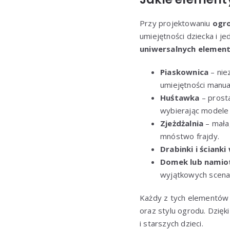
Przy projektowaniu
ogr
umiejętności dziecka i je
uniwersalnych elemen
Piaskownica
– nie
umiejętności manua
Huśtawka
– prosta
wybierając modele 
Zjeżdżalnia
– mała,
mnóstwo frajdy.
Drabinki i ściank
Domek lub namio
wyjątkowych scena
Każdy z tych elementów 
oraz stylu ogrodu. Dzięk
i starszych dzieci.