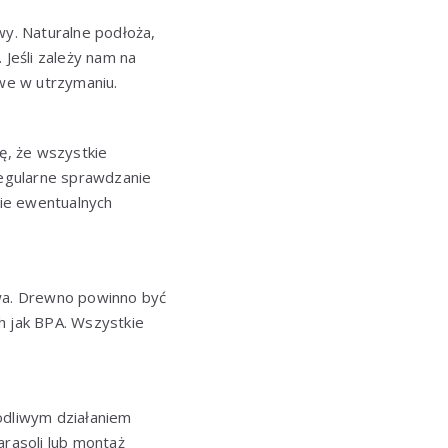
y. Naturalne podłoża,
 Jeśli zależy nam na
twe w utrzymaniu.
ię, że wszystkie
egularne sprawdzanie
cie ewentualnych
twa. Drewno powinno być
h jak BPA. Wszystkie
odliwym działaniem
rasoli lub montaż