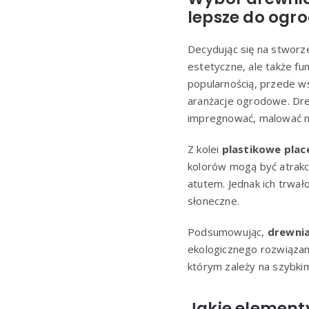
lepsze do ogr
Decydując się na stworz
estetyczne, ale także fun
popularnością, przede ws
aranżacje ogrodowe. Dre
impregnować, malować na
Z kolei
plastikowe pla
kolorów mogą być atrakcy
atutem. Jednak ich trwał
słoneczne.
Podsumowując,
drewnia
ekologicznego rozwiązan
którym zależy na szybkim
Jakie element