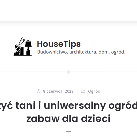
8 czerwca, 2023
Ogród
zyć tani i uniwersalny ogró
zabaw dla dzieci