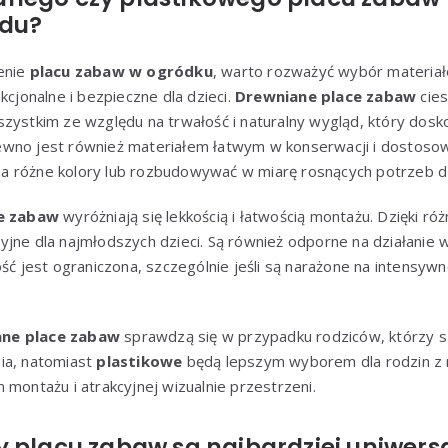
odu?
enie
placu zabaw w ogródku
, warto rozważyć wybór materiałó
kcjonalne i bezpieczne dla dzieci.
Drewniane place zabaw
cies
zystkim ze względu na trwałość i naturalny wygląd, który dosk
wno jest również materiałem łatwym w konserwacji i dostosow
 różne kolory lub rozbudowywać w miarę rosnących potrzeb dz
ce zabaw
wyróżniają się lekkością i łatwością montażu. Dzięki ró
jne dla najmłodszych dzieci. Są również odporne na działanie wi
ość jest ograniczona, szczególnie jeśli są narażone na intensy
ne place zabaw
sprawdzą się w przypadku rodziców, którzy sz
ia, natomiast
plastikowe
będą lepszym wyborem dla rodzin z 
 montażu i atrakcyjnej wizualnie przestrzeni.
y placu zabaw są najbardziej uniwers