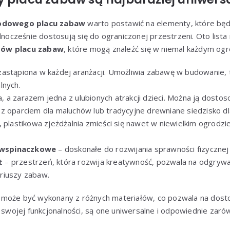
odowego placu zabaw
warto postawić na elementy, które będ
dnocześnie dostosują się do ograniczonej przestrzeni. Oto lista 
tów placu zabaw
, które mogą znaleźć się w niemal każdym ogr
zastąpiona w każdej aranżacji. Umożliwia zabawę w budowanie, t
lnych.
, a zarazem jedna z ulubionych atrakcji dzieci. Można ją dosto
z oparciem dla maluchów lub tradycyjne drewniane siedzisko d
 plastikowa zjeżdżalnia zmieści się nawet w niewielkim ogrodzi
i wspinaczkowe
– doskonałe do rozwijania sprawności fizycznej 
t
– przestrzeń, która rozwija kreatywność, pozwala na odgrywan
riuszy zabaw.
może być wykonany z różnych materiałów, co pozwala na dost
i swojej funkcjonalności, są one uniwersalne i odpowiednie zaró