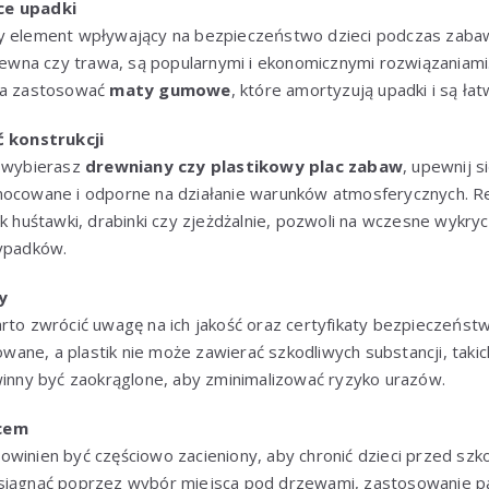
ce upadki
y element wpływający na bezpieczeństwo dzieci podczas zabaw
rzewna czy trawa, są popularnymi i ekonomicznymi rozwiązaniami.
żna zastosować
maty gumowe
, które amortyzują upadki i są ła
ć konstrukcji
y wybierasz
drewniany czy plastikowy plac zabaw
, upewnij s
mocowane i odporne na działanie warunków atmosferycznych. R
ak huśtawki, drabinki czy zjeżdżalnie, pozwoli na wczesne wykry
wypadków.
y
arto zwrócić uwagę na ich jakość oraz certyfikaty bezpieczeńs
ne, a plastik nie może zawierać szkodliwych substancji, takic
winny być zaokrąglone, aby zminimalizować ryzyko urazów.
ńcem
owinien być częściowo zacieniony, aby chronić dzieci przed szk
siągnąć poprzez wybór miejsca pod drzewami, zastosowanie pa