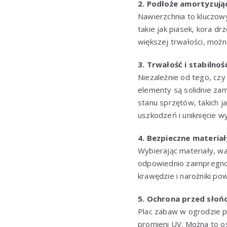
2. Podłoże amortyzują
Nawierzchnia to kluczow
takie jak piasek, kora d
większej trwałości, mo
3. Trwałość i stabilnoś
Niezależnie od tego, cz
elementy są solidnie za
stanu sprzętów, takich j
uszkodzeń i uniknięcie 
4. Bezpieczne materiał
Wybierając materiały, w
odpowiednio zaimpregnowa
krawędzie i narożniki po
5. Ochrona przed sło
Plac zabaw w ogrodzie p
promieni UV. Można to o