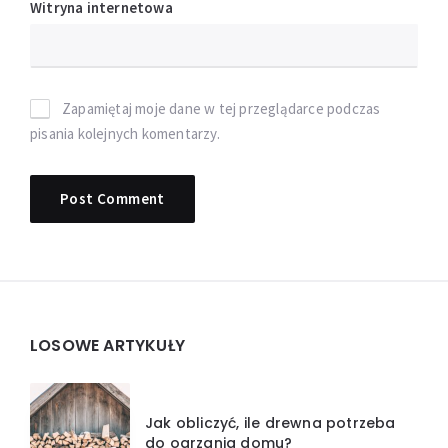
Witryna internetowa
Zapamiętaj moje dane w tej przeglądarce podczas
pisania kolejnych komentarzy.
Widgets
LOSOWE ARTYKUŁY
Jak obliczyć, ile drewna potrzeba
do ogrzania domu?