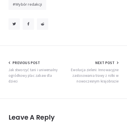
Wybór redakcji
Nawigacja
PREVIOUS POST
NEXT POST
wpisu
Jak stworzyć tani i uniwersalny
Ewolucja zieleni: Innowacyjne
ogródkowy plac zabaw dla
zastosowania trawy z rolki w
dzieci
nowoczesnym krajobrazie
Leave A Reply