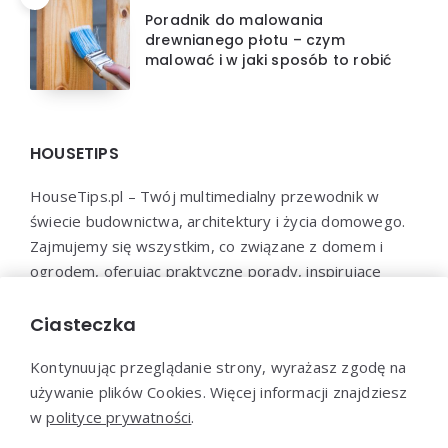
Poradnik do malowania
drewnianego płotu – czym
malować i w jaki sposób to robić
HOUSETIPS
HouseTips.pl – Twój multimedialny przewodnik w
świecie budownictwa, architektury i życia domowego.
Zajmujemy się wszystkim, co związane z domem i
ogrodem, oferując praktyczne porady, inspirujące
projekty, najnowsze trendy oraz profesjonalne
konsultacje. HouseTips.pl to miejsce, gdzie marzenia o
Ciasteczka
idealnym domu stają się rzeczywistością.
Kontynuując przeglądanie strony, wyrażasz zgodę na
używanie plików Cookies. Więcej informacji znajdziesz
w
polityce prywatności
.