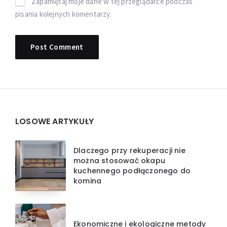
Zapamiętaj moje dane w tej przeglądarce podczas
pisania kolejnych komentarzy.
Widgets
LOSOWE ARTYKUŁY
Dlaczego przy rekuperacji nie
można stosować okapu
kuchennego podłączonego do
komina
Ekonomiczne i ekologiczne metody