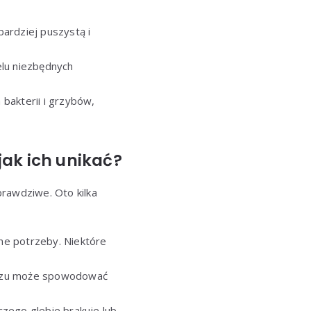
bardziej puszystą i
lu niezbędnych
bakterii i grzybów,
jak ich unikać?
prawdziwe. Oto kilka
ne potrzeby. Niektóre
ozu może spowodować
czego glebie brakuje lub