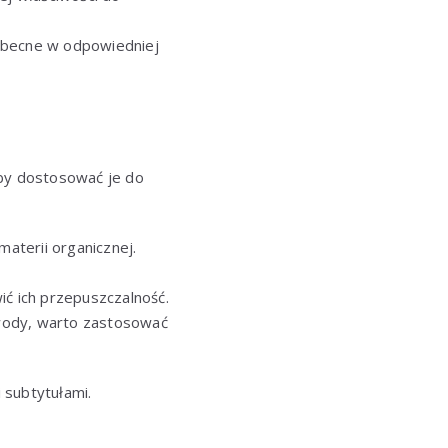
 obecne w odpowiedniej
by dostosować je do
aterii organicznej.
ić ich przepuszczalność.
 wody, warto zastosować
i subtytułami.