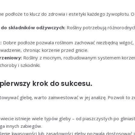
 podłoże to klucz do zdrowia i estetyki każdego żywopłotu. O
 do składników odżywczych:
Rośliny potrzebują różnorodnyc
:
Dobre podłoże pozwala roślinom zachować niezbędną wilgoć, 
wadzenie, chroniąc korzenie przed gnicie.
rzeniowy:
Rośliny z mocnym, rozbudowanym systemem korzen
horoby i szkodniki.
 pierwszy krok do sukcesu.
owywać glebę, warto zainwestować w jej analizę. Pozwoli to z
wiecie istnieje wiele typów gleby – od piaszczystych po glinias
ga innych zabiegów.
lenie kwasowości lub zasadowości gleby pozwala dostosować je