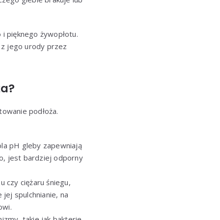
 i pięknego żywopłotu.
 z jego urody przez
ża?
towanie podłoża.
ola pH gleby zapewniają
o, jest bardziej odporny
czy ciężaru śniegu,
jej spulchnianie, na
owi.
izmy, takie jak bakterie,