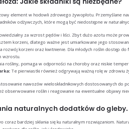
oża: Jakie składniki są niezbędne?
czowy element w hodowli zdrowego żywopłotu. Przemyślane na
ładników odżywczych, które mogą być niedostępne w naturalnyc
owiedzialny za wzrost pędów i liści. Zbyt dużo azotu może pr
ztem korzeni, dlatego ważne jest umiarkowane jego stosowani
 rozwój korzeni oraz kwitnienie. Dla młodych roślin dostęp do 
h wzrostu.
a rośliny, pomaga w odporności na choroby oraz niskie temper
arka:
Te pierwiastki również odgrywają ważną rolę w zdrowiu 
e stosowanie nawozów wieloskładnikowych dostosowanych do p
też obserwowanie roślin i reagowanie na ewentualne objawy ni
ania naturalnych dodatków do gleby.
 coraz bardziej skłania się ku naturalnym rozwiązaniom. Natur