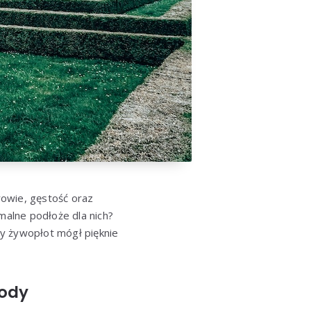
rowie, gęstość oraz
malne podłoże dla nich?
y żywopłot mógł pięknie
rody