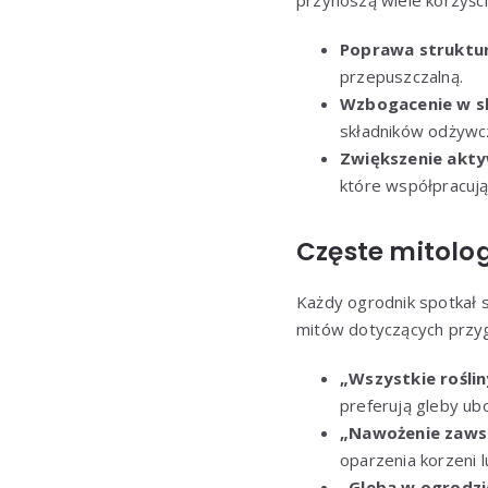
przynoszą wiele korzyści,
Poprawa struktur
przepuszczalną.
Wzbogacenie w sk
składników odżywc
Zwiększenie akt
które współpracują 
Częste mitolog
Każdy ogrodnik spotkał si
mitów dotyczących przy
„Wszystkie roślin
preferują gleby ub
„Nawożenie zawsz
oparzenia korzeni 
„Gleba w ogrodzi