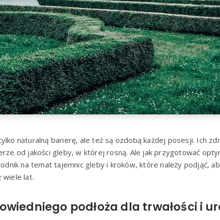
ylko naturalną barierę, ale też są ozdobą każdej posesji. Ich zd
erze od jakości gleby, w której rosną. Ale jak przygotować opty
nik na temat tajemnic gleby i kroków, które należy podjąć, ab
wiele lat.
wiedniego podłoża dla trwałości i u