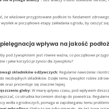
ić, że właściwie przygotowane podłoże to fundament zdrowego
 wysiłek w początkowe etapy zakładania ogrodu, by cieszyć się
 pielęgnacja wpływa na jakość podło
leby pod żywopłotem jest równie ważna, co początkowe przygo
tne i jakie korzyści przynosi dla żywopłotu?
owagi składników odżywczych:
Regularne nawożenie i kontr
n do niezbędnych składników. Dzięki temu żywopłot rośnie zdrow
iki oraz prezentuje się znacznie lepiej.
ęszczeniu gleby:
W miarę upływu czasu, pod wpływem deszczu 
ęszczać, co utrudnia korzeniom dostęp do powietrza. Regularne 
ocy widła ogrodniczych, pomaga w zapobieganiu temu problem
ej mikroflory:
Gleba to nie tylko minerały, ale też żywe organ