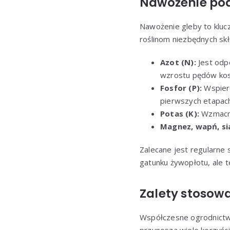
Nawożenie podł
Nawożenie gleby to klu
roślinom niezbędnych sk
Azot (N):
Jest odp
wzrostu pędów kos
Fosfor (P):
Wspiera
pierwszych etapac
Potas (K):
Wzmacni
Magnez, wapń, si
Zalecane jest regularn
gatunku żywopłotu, ale 
Zalety stosow
Współczesne ogrodnictwo