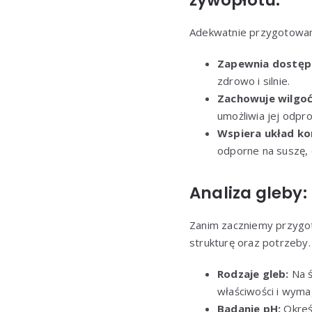
żywopłotu.
Adekwatnie przygotowane
Zapewnia dostęp
zdrowo i silnie.
Zachowuje wilgoć
umożliwia jej odpro
Wspiera układ ko
odporne na suszę, c
Analiza gleby:
Zanim zaczniemy przygot
strukturę oraz potrzeby.
Rodzaje gleb:
Na ś
właściwości i wyma
Badanie pH:
Okreś