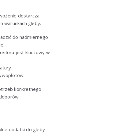
wożenie dostarcza
h warunkach gleby.
owadzić do nadmiernego
e.
fosforu jest kluczowy w
atury.
żywopłotów.
otrzeb konkretnego
edoborów.
alne dodatki do gleby