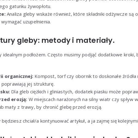
go gatunku żywopłotu.
ze:
Analiza gleby wskaże również, które składniki odżywcze są
gą wymagać uzupełnienia.
ury gleby: metody i materiały.
 idealnym podłożem. Często musimy podjąć dodatkowe kroki, 
i organicznej:
Kompost, torf czy obornik to doskonałe źródła m
poprawiają jej strukturę.
sku:
Dla gleb ciężkich i gliniastych, dodatek piasku może popraw
rzed erozją:
W miejscach narażonych na silny wiatr czy spływ
ub maty z trawy, by chronić glebę przed erozją.
 będziesz chciał/a kontynuować artykuł, a ja zajmę się kolejnym