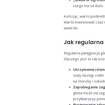
czego ma za dużo.
Kończąc, warto podkreśl
Warto inwestować czas i
wiele lat.
Jak regularna
Regularna pielęgnacja g
Dlaczego jest to tak isto
Utrzymanie równ
stały dostęp rośli
na choroby i szkodn
Zapobieganie zag
gleba może się zag
przykład przy pom
Promowanie zdrow