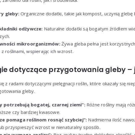
 zarówno dla roślin, jak i środowiska.
y gleby:
Organiczne dodatki, takie jak kompost, uczynią glebę 
ładniki odżywcze:
Naturalne dodatki są bogatym źródłem wie
zych.
ywności mikroorganizmów:
Żywa gleba pełna jest korzystnych 
z roślinami, wspierając ich wzrost.
ie dotyczące przygotowania gleby – 
ę z radami dotyczącymi pielęgnacji roślin, które okazały się nie
gotowania gleby.
y potrzebują bogatej, czarnej ziemi”:
Różne rośliny mają róż
oższe czy bardziej kwasowe.
e pomaga roślinom rosnąć szybciej”:
Nadmierna ilość naw
lub przyspieszyć wzrost w nienaturalny sposób.
e nie wymaga analizy”:
Bez analizy trudno dokładnie określić, 