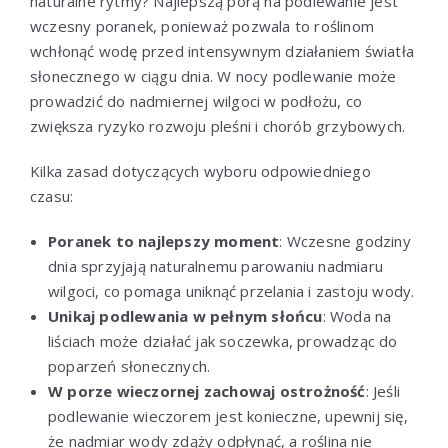
naturalne rytmy? Najlepszą porą na podlewanie jest
wczesny poranek, ponieważ pozwala to roślinom
wchłonąć wodę przed intensywnym działaniem światła
słonecznego w ciągu dnia. W nocy podlewanie może
prowadzić do nadmiernej wilgoci w podłożu, co
zwiększa ryzyko rozwoju pleśni i chorób grzybowych.
Kilka zasad dotyczących wyboru odpowiedniego
czasu:
Poranek to najlepszy moment
: Wczesne godziny
dnia sprzyjają naturalnemu parowaniu nadmiaru
wilgoci, co pomaga uniknąć przelania i zastoju wody.
Unikaj podlewania w pełnym słońcu
: Woda na
liściach może działać jak soczewka, prowadząc do
poparzeń słonecznych.
W porze wieczornej zachowaj ostrożność
: Jeśli
podlewanie wieczorem jest konieczne, upewnij się,
że nadmiar wody zdąży odpłynąć, a roślina nie