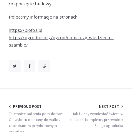
rozpoczęcie budowy.
Polecamy informacje na stronach:
https://biofos.pl
https://ogrodnik.org/ogrod/co-nalezy-wiedziec-o-
szambie/
Nawigacja
PREVIOUS POST
NEXT POST
wpisu
Tajemnice sadzenia pomidorów:
Jak i kiedy wymieniać świece w
Od wyboru odmiany do walki z
kosiarce: Kompletny przewodnik
chorobami w przydomowym
dla każdego ogrodnika
ogrodzie