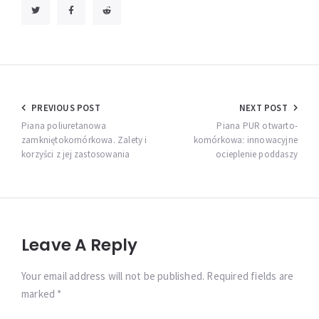
Nawigacja
PREVIOUS POST
NEXT POST
wpisu
Piana poliuretanowa
Piana PUR otwarto-
zamkniętokomórkowa. Zalety i
komórkowa: innowacyjne
korzyści z jej zastosowania
ocieplenie poddaszy
Leave A Reply
Your email address will not be published. Required fields are
marked *