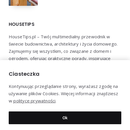
HOUSETIPS
HouseTips.pl – Twój multimedialny przewodnik w
świecie budownictwa, architektury i życia domowego.
Zajmujemy się wszystkim, co związane z domem i
ogrodem, oferując praktyczne porady, inspirujące
projekty, najnowsze trendy oraz profesjonalne
konsultacje. HouseTips.pl to miejsce, gdzie marzenia o
Ciasteczka
idealnym domu stają się rzeczywistością.
Kontynuując przeglądanie strony, wyrażasz zgodę na
używanie plików Cookies. Więcej informacji znajdziesz
w
polityce prywatności
.
Dziękujemy za wizytę - HouseTips.pl © 2023
Ok