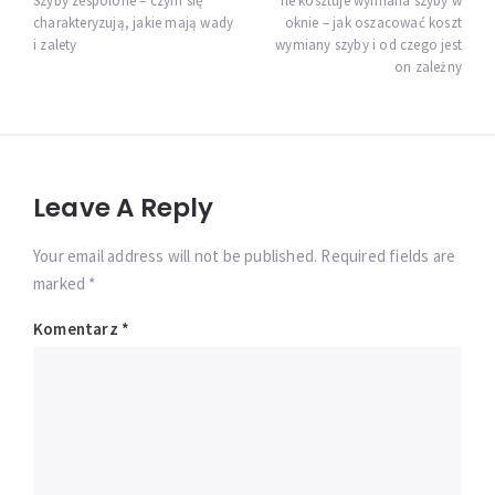
wpisu
Szyby zespolone – czym się
Ile kosztuje wymiana szyby w
charakteryzują, jakie mają wady
oknie – jak oszacować koszt
i zalety
wymiany szyby i od czego jest
on zależny
Leave A Reply
Your email address will not be published. Required fields are
marked *
Komentarz
*