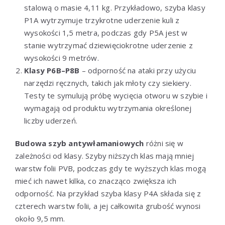
stalową o masie 4,11 kg. Przykładowo, szyba klasy
P1A wytrzymuje trzykrotne uderzenie kuli z
wysokości 1,5 metra, podczas gdy P5A jest w
stanie wytrzymać dziewięciokrotne uderzenie z
wysokości 9 metrów.
Klasy P6B–P8B
– odporność na ataki przy użyciu
narzędzi ręcznych, takich jak młoty czy siekiery.
Testy te symulują próbę wycięcia otworu w szybie i
wymagają od produktu wytrzymania określonej
liczby uderzeń.
Budowa szyb antywłamaniowych
różni się w
zależności od klasy. Szyby niższych klas mają mniej
warstw folii PVB, podczas gdy te wyższych klas mogą
mieć ich nawet kilka, co znacząco zwiększa ich
odporność. Na przykład szyba klasy P4A składa się z
czterech warstw folii, a jej całkowita grubość wynosi
około 9,5 mm.