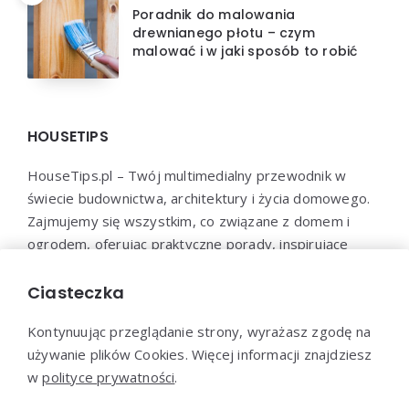
Poradnik do malowania
drewnianego płotu – czym
malować i w jaki sposób to robić
HOUSETIPS
HouseTips.pl – Twój multimedialny przewodnik w
świecie budownictwa, architektury i życia domowego.
Zajmujemy się wszystkim, co związane z domem i
ogrodem, oferując praktyczne porady, inspirujące
projekty, najnowsze trendy oraz profesjonalne
konsultacje. HouseTips.pl to miejsce, gdzie marzenia o
Ciasteczka
idealnym domu stają się rzeczywistością.
Kontynuując przeglądanie strony, wyrażasz zgodę na
używanie plików Cookies. Więcej informacji znajdziesz
w
polityce prywatności
.