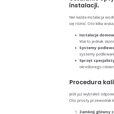
instalacji.
Nie każda instalacja wod
się różnić. Oto kilka ws
Instalacje domo
Warto jednak skons
Systemy podlewa
systemy podlewania
Sprzęt specjalist
określonego ciśnie
Procedura kali
Jeśli już wybrałeś odpow
Oto prosty przewodnik k
Zamknij główny 