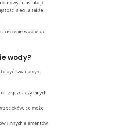
domowych instalacji.
stości sieci, a także
.
ać ciśnienie wodne do
nie wody?
arto być świadomym
ur, złączek czy innych
 przecieków, co może
rów i innych elementów