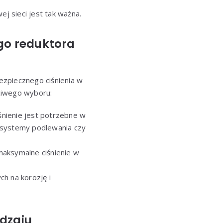
ej sieci jest tak ważna.
go reduktora
ezpiecznego ciśnienia w
ciwego wyboru:
śnienie jest potrzebne w
 systemy podlewania czy
 maksymalne ciśnienie w
h na korozję i
odzaju