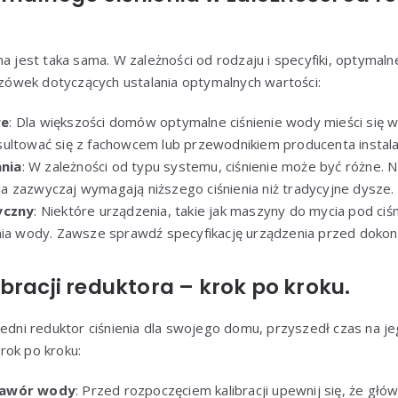
na jest taka sama. W zależności od rodzaju i specyfiki, optymal
kazówek dotyczących ustalania optymalnych wartości:
we
: Dla większości domów optymalne ciśnienie wody mieści się w
ultować się z fachowcem lub przewodnikiem producenta instalac
nia
: W zależności od typu systemu, ciśnienie może być różne. N
 zazwyczaj wymagają niższego ciśnienia niż tradycyjne dysze.
yczny
: Niektóre urządzenia, takie jak maszyny do mycia pod c
nia wody. Zawsze sprawdź specyfikację urządzenia przed dokona
bracji reduktora – krok po kroku.
iedni reduktor ciśnienia dla swojego domu, przyszedł czas na je
rok po kroku:
zawór wody
: Przed rozpoczęciem kalibracji upewnij się, że g