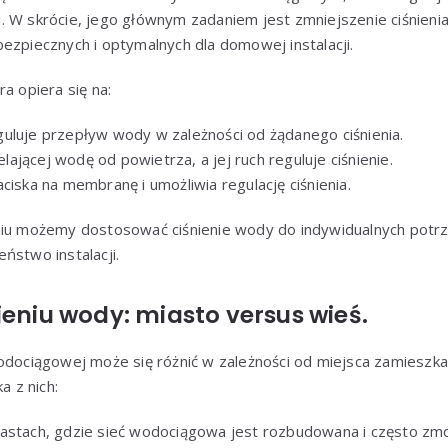
. W skrócie, jego głównym zadaniem jest zmniejszenie ciśnien
ezpiecznych i optymalnych dla domowej instalacji.
a opiera się na:
eguluje przepływ wody w zależności od żądanego ciśnienia.
elającej wodę od powietrza, a jej ruch reguluje ciśnienie.
naciska na membranę i umożliwia regulację ciśnienia.
niu możemy dostosować ciśnienie wody do indywidualnych potr
ństwo instalacji.
ieniu wody: miasto versus wieś.
odociągowej może się różnić w zależności od miejsca zamieszkan
a z nich:
iastach, gdzie sieć wodociągowa jest rozbudowana i często zmo