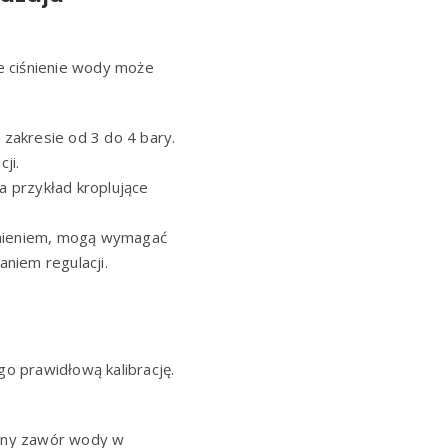
ne ciśnienie wody może
 zakresie od 3 do 4 bary.
ji.
a przykład kroplujące
iśnieniem, mogą wymagać
niem regulacji.
go prawidłową kalibrację.
łówny zawór wody w