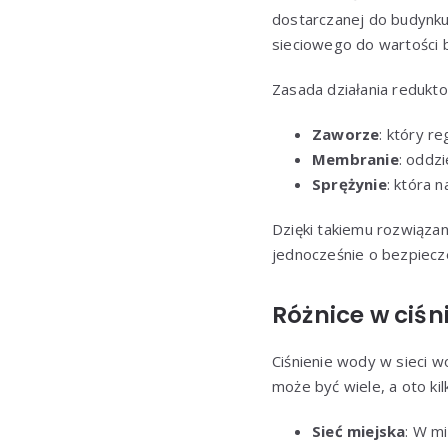
dostarczanej do budynku
sieciowego do wartości b
Zasada działania reduktor
Zaworze
: który r
Membranie
: oddzi
Sprężynie
: która 
Dzięki takiemu rozwiąza
jednocześnie o bezpiecze
Różnice w ciśn
Ciśnienie wody w sieci w
może być wiele, a oto kilk
Sieć miejska
: W m