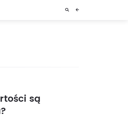
rtości są
u?