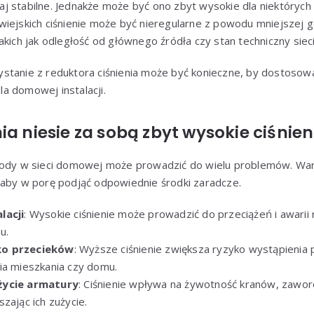
j stabilne. Jednakże może być ono zbyt wysokie dla niektórych 
wiejskich ciśnienie może być nieregularne z powodu mniejszej gę
akich jak odległość od głównego źródła czy stan techniczny sieci
stanie z reduktora ciśnienia może być konieczne, by dostosow
a domowej instalacji.
ia niesie za sobą zbyt wysokie ciśnie
 wody w sieci domowej może prowadzić do wielu problemów. W
 aby w porę podjąć odpowiednie środki zaradcze.
lacji
: Wysokie ciśnienie może prowadzić do przeciążeń i awarii r
u.
ko przecieków
: Wyższe ciśnienie zwiększa ryzyko wystąpienia
ia mieszkania czy domu.
życie armatury
: Ciśnienie wpływa na żywotność kranów, zawo
zając ich zużycie.