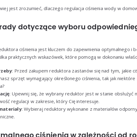
twiej jest zrozumieć, dlaczego regulacja ciśnienia wody w domow
rady dotyczące wyboru odpowiednie
uktora ciśnienia jest kluczem do zapewnienia optymalnego i b
 kilka praktycznych wskazówek, które pomogą w dokonaniu właś
rzeby
: Przed zakupem reduktora zastanów się nad tym, jakie ci
sz sprzęt wymagający określonego ciśnienia, tak jak niektóre
a?
ację
: Upewnij się, że wybrany reduktor jest w stanie obsłużyć
wość regulacji w zakresie, który Cię interesuje.
materiały
: Wybieraj reduktory wykonane z materiałów odpornyc
niczne.
malnego ciśnienia w zależności od r