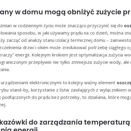
iany w domu mogą obniżyć zużycie p
zmian w codziennym życiu może znacząco przyczynić się do
osz
lowania sposobu, w jaki używamy prądu na co dzień, można zn
eży zacząć od analizy stanu izolacji termicznej domu – zainwe
czelnienia drzwi i okien może zredukować potrzebę ciągłego og
raczy” energii. Kolejnym krokiem jest optymalizacja zużycia w
 ograniczonym przepływie nie tylko zmniejsza zużycie wody, ale 
ania.
e urządzeniami elektronicznymi to kolejny ważny element
oszcz
ybu stand-by, korzystanie z listw zasilających z wyłącznikiem o
 podłączonych do prądu bez potrzeby, to działania, które mogą
nej.
kazówki do zarządzania temperatur
nia energii