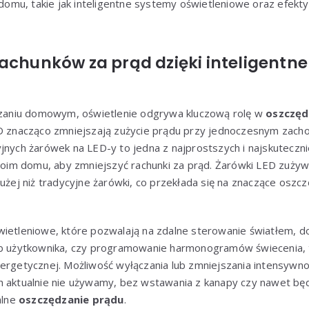
omu, takie jak inteligentne systemy oświetleniowe oraz efekt
rachunków za prąd dzięki inteligent
aniu domowym, oświetlenie odgrywa kluczową rolę w
oszczęd
ED znacząco zmniejszają zużycie prądu przy jednoczesnym zacho
jnych żarówek na LED-y to jedna z najprostszych i najskuteczni
m domu, aby zmniejszyć rachunki za prąd. Żarówki LED zużywa
łużej niż tradycyjne żarówki, co przekłada się na znaczące oszc
wietleniowe, które pozwalają na zdalne sterowanie światłem, d
eb użytkownika, czy programowanie harmonogramów świecenia, t
ergetycznej. Możliwość wyłączania lub zmniejszania intensywno
h aktualnie nie używamy, bez wstawania z kanapy czy nawet bę
alne
oszczędzanie prądu
.