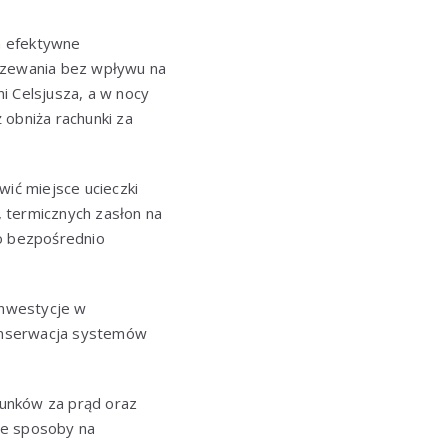
a efektywne
rzewania bez wpływu na
i Celsjusza, a w nocy
ż obniża rachunki za
owić miejsce ucieczki
 termicznych zasłon na
o bezpośrednio
inwestycje w
 konserwacja systemów
hunków za prąd oraz
ne sposoby na