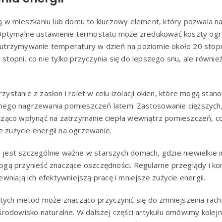
 w mieszkaniu lub domu to kluczowy element, który pozwala n
Optymalne ustawienie termostatu może zredukować koszty og
ę utrzymywanie temperatury w dzień na poziomie około 20 stopn
 stopni, co nie tylko przyczynia się do lepszego snu, ale równie
rzystanie z zasłon i rolet w celu izolacji okien, które mogą stan
ianego nagrzewania pomieszczeń latem. Zastosowanie cięższych,
ząco wpłynąć na zatrzymanie ciepła wewnątrz pomieszczeń, c
e zużycie energii na ogrzewanie.
a jest szczególnie ważne w starszych domach, gdzie niewielkie 
ę mogą przynieść znaczące oszczędności. Regularne przeglądy i
niają ich efektywniejszą pracę i mniejsze zużycie energii.
tych metod może znacząco przyczynić się do zmniejszenia rac
rodowisko naturalne. W dalszej części artykułu omówimy kolej