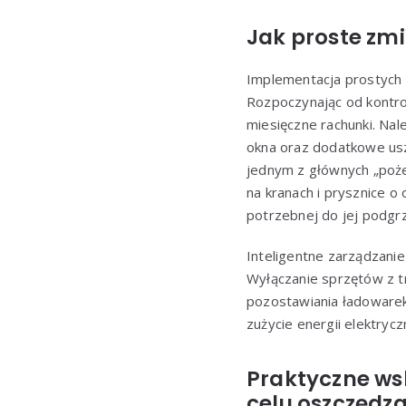
Jak proste zm
Implementacja prostych 
Rozpoczynając od kontro
miesięczne rachunki. Nal
okna oraz dodatkowe usz
jednym z głównych „poże
na kranach i prysznice o
potrzebnej do jej podgrz
Inteligentne zarządzani
Wyłączanie sprzętów z tr
pozostawiania ładowarek
zużycie energii elektrycz
Praktyczne ws
celu oszczędza