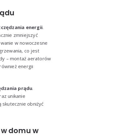
rądu
czędzania energii
.
acznie zmniejszyć
stowanie w nowoczesne
rzewania, co jest
ody – montaż aeratorów
również energii
ędzania prądu
.
raz unikanie
 skutecznie obniżyć
ą w domu w