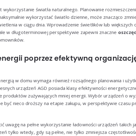
 wykorzystanie światła naturalnego. Planowanie rozmieszczeni
 maksymalnie wykorzystać światło dzienne, może znacząco zmni
ietlenia w ciągu dnia. Wprowadzenie świetlików lub większych 
 ale w długoterminowej perspektywie zapewni znaczne
oszczęd
domowników.
energii poprzez efektywną organiza
energią w domu wymaga również rozsądnego planowania i uży
zesnych urządzeń AGD posiada klasy efektywności energetyczn
produktów zużywających mniej energii. Wybór urządzeń o wyż
e być nieco droższy na etapie zakupu, w perspektywie czasu p
ć uwagę na pełne wykorzystanie ładowności urządzeń takich jak
eń tylko wtedy, gdy są pełne, nie tylko zmniejsza częstotliwość 