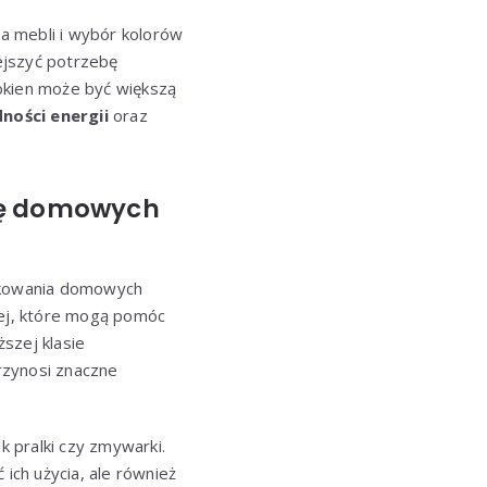
a mebli i wybór kolorów
ejszyć potrzebę
okien może być większą
ności energii
oraz
cję domowych
tkowania domowych
ej, które mogą pomóc
szej klasie
rzynosi znaczne
 pralki czy zmywarki.
ich użycia, ale również