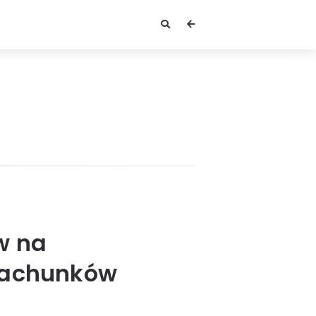
w na
 rachunków