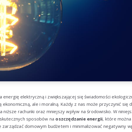
 energię elektryczną i zwiększającej się świadomości ekologicz
tią ekonomiczną, ale i moralną. Każdy z nas może przyczynić się 
na niższe rachunki oraz mniejszy wpływ na środowisko. W niniej
 skutecznych sposobów na
oszczędzanie energii
, które można
ie zarządzać domowym budżetem i minimalizować negatywny wp