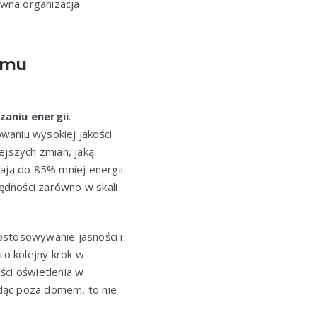
ywna organizacja
nemu
zaniu energii
.
waniu wysokiej jakości
ejszych zmian, jaką
ją do 85% mniej energii
zędności zarówno w skali
ostosowywanie jasności i
o kolejny krok w
ści oświetlenia w
dąc poza domem, to nie