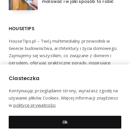
malować i w jaki sposób to robić
HOUSETIPS
HouseTips.pl – Twój multimedialny przewodnik w
świecie budownictwa, architektury i życia domowego.
Zajmujemy się wszystkim, co związane z domem i
ogrodem, oferując praktyczne porady, inspirujące
projekty, najnowsze trendy oraz profesjonalne
konsultacje. HouseTips.pl to miejsce, gdzie marzenia o
Ciasteczka
idealnym domu stają się rzeczywistością.
Kontynuując przeglądanie strony, wyrażasz zgodę na
używanie plików Cookies. Więcej informacji znajdziesz
w
polityce prywatności
.
Dziękujemy za wizytę - HouseTips.pl © 2023
Ok