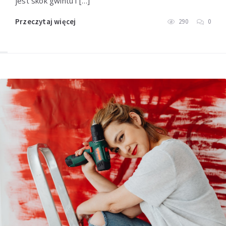
jest skok gwintu i […]
Przeczytaj więcej
290
0