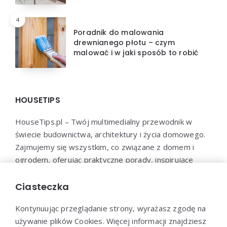
4
Poradnik do malowania
drewnianego płotu – czym
malować i w jaki sposób to robić
HOUSETIPS
HouseTips.pl – Twój multimedialny przewodnik w
świecie budownictwa, architektury i życia domowego.
Zajmujemy się wszystkim, co związane z domem i
ogrodem, oferując praktyczne porady, inspirujące
projekty, najnowsze trendy oraz profesjonalne
konsultacje. HouseTips.pl to miejsce, gdzie marzenia o
Ciasteczka
idealnym domu stają się rzeczywistością.
Kontynuując przeglądanie strony, wyrażasz zgodę na
używanie plików Cookies. Więcej informacji znajdziesz