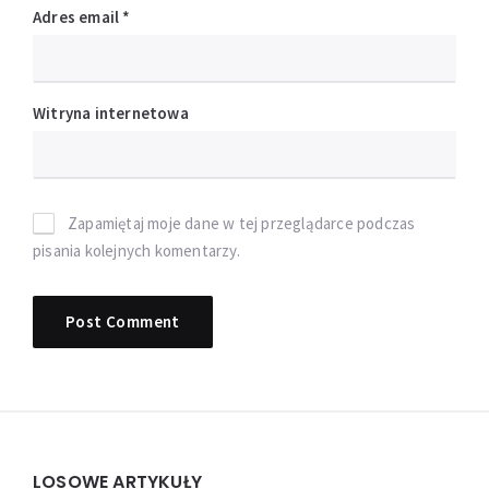
Adres email
*
Witryna internetowa
Zapamiętaj moje dane w tej przeglądarce podczas
pisania kolejnych komentarzy.
Widgets
LOSOWE ARTYKUŁY