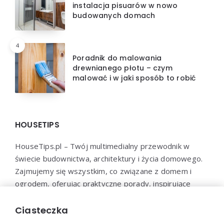
instalacja pisuarów w nowo
budowanych domach
4
Poradnik do malowania
drewnianego płotu – czym
malować i w jaki sposób to robić
HOUSETIPS
HouseTips.pl – Twój multimedialny przewodnik w
świecie budownictwa, architektury i życia domowego.
Zajmujemy się wszystkim, co związane z domem i
ogrodem, oferując praktyczne porady, inspirujące
projekty, najnowsze trendy oraz profesjonalne
konsultacje. HouseTips.pl to miejsce, gdzie marzenia o
Ciasteczka
idealnym domu stają się rzeczywistością.