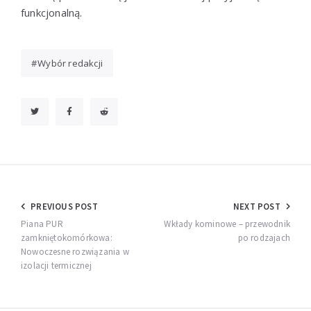
funkcjonalną.
Wybór redakcji
Nawigacja
PREVIOUS POST
NEXT POST
wpisu
Piana PUR
Wkłady kominowe – przewodnik
zamkniętokomórkowa:
po rodzajach
Nowoczesne rozwiązania w
izolacji termicznej