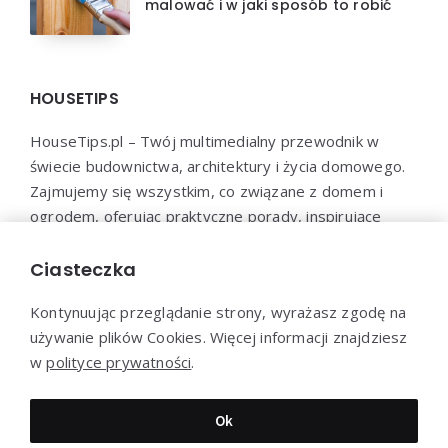
malować i w jaki sposób to robić
HOUSETIPS
HouseTips.pl – Twój multimedialny przewodnik w
świecie budownictwa, architektury i życia domowego.
Zajmujemy się wszystkim, co związane z domem i
ogrodem, oferując praktyczne porady, inspirujące
projekty, najnowsze trendy oraz profesjonalne
konsultacje. HouseTips.pl to miejsce, gdzie marzenia o
Ciasteczka
idealnym domu stają się rzeczywistością.
Kontynuując przeglądanie strony, wyrażasz zgodę na
używanie plików Cookies. Więcej informacji znajdziesz
w
polityce prywatności
.
Dziękujemy za wizytę - HouseTips.pl © 2023
Ok