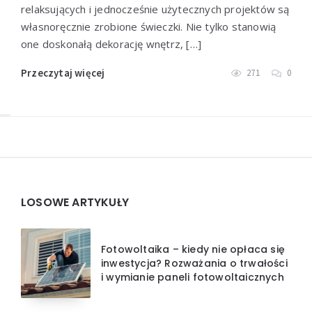
relaksujących i jednocześnie użytecznych projektów są
własnoręcznie zrobione świeczki. Nie tylko stanowią
one doskonałą dekorację wnętrz, […]
Przeczytaj więcej
271
0
Widgets
LOSOWE ARTYKUŁY
Fotowoltaika – kiedy nie opłaca się
inwestycja? Rozważania o trwałości
i wymianie paneli fotowoltaicznych