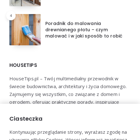
4
Poradnik do malowania
drewnianego płotu – czym
malować i w jaki sposób to robić
HOUSETIPS
HouseTips.pl – Twój multimedialny przewodnik w
świecie budownictwa, architektury i życia domowego.
Zajmujemy się wszystkim, co związane z domem i
ogrodem, oferując praktyczne porady, inspirujące
projekty, najnowsze trendy oraz profesjonalne
konsultacje. HouseTips.pl to miejsce, gdzie marzenia o
Ciasteczka
idealnym domu stają się rzeczywistością.
Kontynuując przeglądanie strony, wyrażasz zgodę na
używanie plików Cookies. Więcej informacji znajdziesz