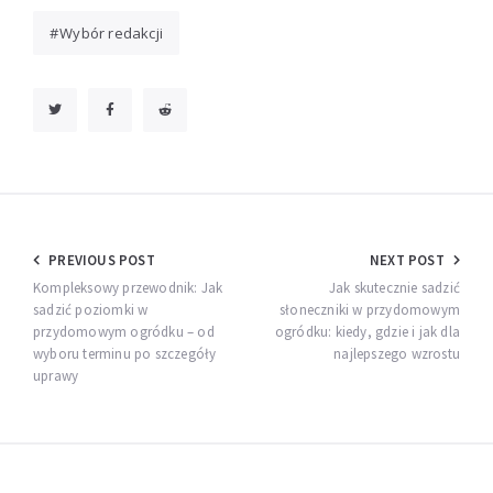
Wybór redakcji
Nawigacja
PREVIOUS POST
NEXT POST
wpisu
Kompleksowy przewodnik: Jak
Jak skutecznie sadzić
sadzić poziomki w
słoneczniki w przydomowym
przydomowym ogródku – od
ogródku: kiedy, gdzie i jak dla
wyboru terminu po szczegóły
najlepszego wzrostu
uprawy