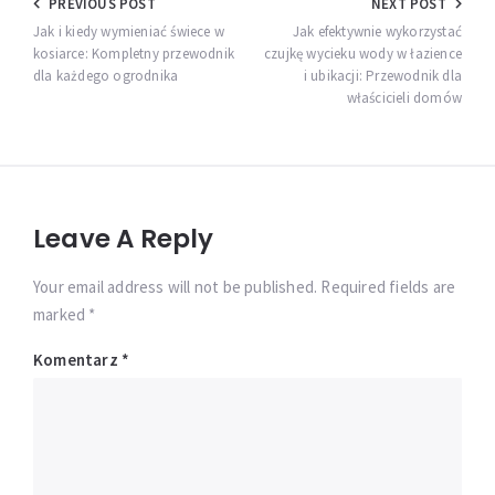
Nawigacja
PREVIOUS POST
NEXT POST
wpisu
Jak i kiedy wymieniać świece w
Jak efektywnie wykorzystać
kosiarce: Kompletny przewodnik
czujkę wycieku wody w łazience
dla każdego ogrodnika
i ubikacji: Przewodnik dla
właścicieli domów
Leave A Reply
Your email address will not be published. Required fields are
marked *
Komentarz
*