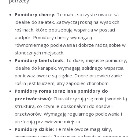
potrzeby:
Pomidory cherry:
Te małe, soczyste owoce są
idealne do sałatek. Zazwyczaj rosną na wysokich
roślinach, które potrzebują wsparcia w postaci
podpór. Pomidory cherry wymagają
równomiernego podlewania i dobrze radzą sobie w
słonecznych miejscach.
Pomidory beefsteak:
To duże, mięsiste pomidory,
idealne do kanapek. Wymagają solidnego wsparcia,
ponieważ owoce są ciężkie. Dobre przewietrzanie
roślin jest kluczem, aby zapobiec chorobom.
Pomidory roma (oraz inne pomidory do
przetwórstwa):
Charakteryzują się mniej wodnistą
strukturą, co czyni je doskonałymi do sosów i
przetworów. Wymagają regularnego podlewania i
preferują przewiewne miejsca.
Pomidory dzikie:
Te małe owoce mają silny,
intensywny smak. Zazwyczaj są bardziej odporne na