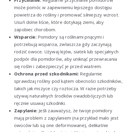
Przycinanie:
Regularne przycinanie pomidorów
może pomóc w zapewnieniu lepszego dostępu
powietrza do rośliny i promować silniejszy wzrost.
Usuń dolne liście, które dotykają ziemi, aby
zapobiec chorobom.
Wsparcie:
Pomidory są roślinami pnącymi i
potrzebują wsparcia, zwłaszcza gdy zaczynają
rodzić owoce. Używaj kijów, siatek lub specjalnych
podpór dla pomidorów, aby uniknąć przewracania
się roślin i zabezpieczyć je przed wiatrem.
Ochrona przed szkodnikami:
Regularnie
sprawdzaj rośliny pod kątem obecności szkodników,
takich jak mszyce czy roztocza. W razie potrzeby
używaj naturalnych środków owadobójczych lub
ręcznie usuwaj szkodniki.
Zapylanie:
Jeśli zauważysz, że twoje pomidory
mają problem z zapylaniem (na przykład mało jest
owoców lub są one deformowane), delikatnie