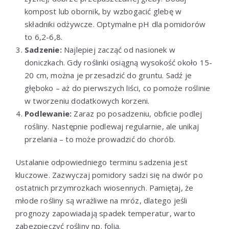
kompost lub obornik, by wzbogacić glebę w
składniki odżywcze. Optymalne pH dla pomidorów
to 6,2-6,8.
Sadzenie:
Najlepiej zacząć od nasionek w
doniczkach. Gdy roślinki osiągną wysokość około 15-
20 cm, można je przesadzić do gruntu. Sadź je
głęboko – aż do pierwszych liści, co pomoże roślinie
w tworzeniu dodatkowych korzeni.
Podlewanie:
Zaraz po posadzeniu, obficie podlej
rośliny. Następnie podlewaj regularnie, ale unikaj
przelania – to może prowadzić do chorób.
Ustalanie odpowiedniego terminu sadzenia jest
kluczowe. Zazwyczaj pomidory sadzi się na dwór po
ostatnich przymrozkach wiosennych. Pamiętaj, że
młode rośliny są wrażliwe na mróz, dlatego jeśli
prognozy zapowiadają spadek temperatur, warto
zabezpieczyć rośliny np. folią.