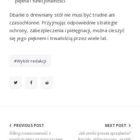
piękna i funkcjonalności.
Dbanie o drewniany stół nie musi być trudne ani
czasochłonne. Przyjmując odpowiednie strategie
ochrony, zabezpieczenia i pielęgnacji, można cieszyć
się jego pięknem i trwałością przez wiele lat.
Wybór redakcji
Nawigacja
PREVIOUS POST
NEXT POST
wpisu
Odkryj nowoczesność z
Jak umilić proces sprzątania?
nawilżaczem i oczyszczaczem
Porady, które sprawią, że nikt