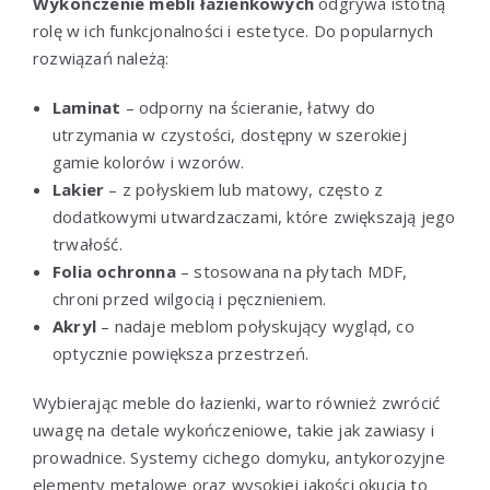
Wykończenie mebli łazienkowych
odgrywa istotną
rolę w ich funkcjonalności i estetyce. Do popularnych
rozwiązań należą:
Laminat
– odporny na ścieranie, łatwy do
utrzymania w czystości, dostępny w szerokiej
gamie kolorów i wzorów.
Lakier
– z połyskiem lub matowy, często z
dodatkowymi utwardzaczami, które zwiększają jego
trwałość.
Folia ochronna
– stosowana na płytach MDF,
chroni przed wilgocią i pęcznieniem.
Akryl
– nadaje meblom połyskujący wygląd, co
optycznie powiększa przestrzeń.
Wybierając meble do łazienki, warto również zwrócić
uwagę na detale wykończeniowe, takie jak zawiasy i
prowadnice. Systemy cichego domyku, antykorozyjne
elementy metalowe oraz wysokiej jakości okucia to