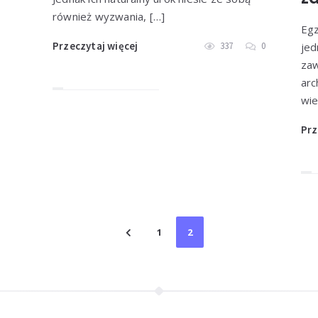
również wyzwania, […]
Egz
Przeczytaj więcej
337
0
jed
zaw
arc
wie
Prz
1
2