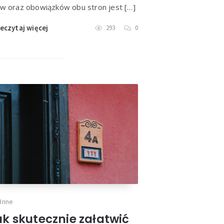
w oraz obowiązków obu stron jest […]
eczytaj więcej
293
0
Inne
ak skutecznie załatwić