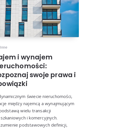
Inne
ajem i wynajem
ieruchomości:
ozpoznaj swoje prawa i
bowiązki
ynamicznym świecie nieruchomości,
acje między najemcą a wynajmującym
podstawą wielu transakcji
szkaniowych i komercyjnych.
zumienie podstawowych definicji,