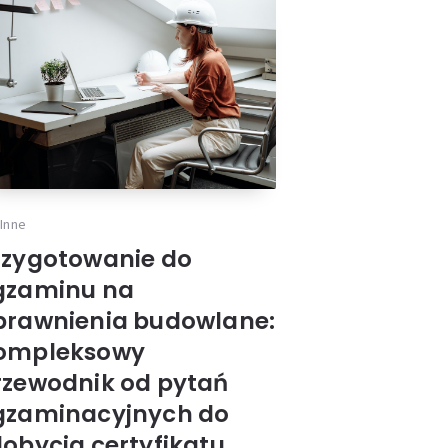
Inne
rzygotowanie do
gzaminu na
prawnienia budowlane:
ompleksowy
rzewodnik od pytań
gzaminacyjnych do
dobycia certyfikatu