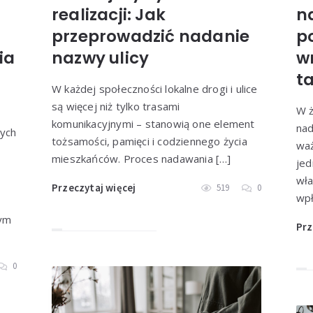
realizacji: Jak
n
przeprowadzić nadanie
p
ia
nazwy ulicy
w
ta
W każdej społeczności lokalne drogi i ulice
są więcej niż tylko trasami
W ż
komunikacyjnymi – stanowią one element
nad
ych
tożsamości, pamięci i codziennego życia
waż
mieszkańców. Proces nadawania […]
jed
wła
Przeczytaj więcej
519
0
wpł
cym
Prz
0