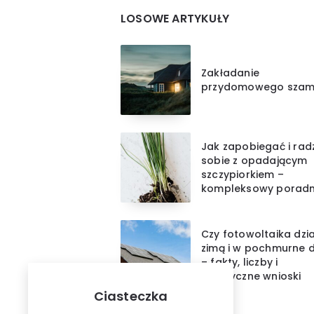
LOSOWE ARTYKUŁY
Zakładanie
przydomowego sza
Jak zapobiegać i rad
sobie z opadającym
szczypiorkiem –
kompleksowy poradn
Czy fotowoltaika dzi
zimą i w pochmurne d
– fakty, liczby i
praktyczne wnioski
Ciasteczka