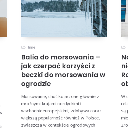
Inne
Balia do morsowania –
N
jak czerpać korzyści z
n
beczki do morsowania w
R
ogrodzie
o
Morsowanie, choć kojarzone głównie z
W d
mroźnymi krajami nordyckimi i
rel
m
wschodnioeuropejskimi, zdobywa coraz
są 
 w
większą popularność również w Polsce,
mie
zwłaszcza w kontekście ogrodowych
Zro
k