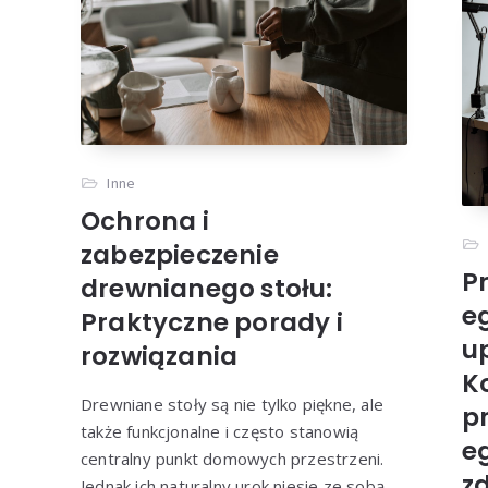
Inne
Ochrona i
zabezpieczenie
P
drewnianego stołu:
e
Praktyczne porady i
u
rozwiązania
K
Drewniane stoły są nie tylko piękne, ale
p
także funkcjonalne i często stanowią
e
centralny punkt domowych przestrzeni.
z
Jednak ich naturalny urok niesie ze sobą