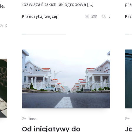
rozwiązań takich jak ogrodowa […]
pra
łe,
Przeczytaj więcej
Prz
298
0
0
Inne
Od inicjatywy do
J