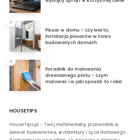
wydajny sprzęt w korzystnej cenie
3
Pisuar w domu – czy warto,
instalacja pisuarów w nowo
budowanych domach
4
Poradnik do malowania
drewnianego płotu – czym
malować i w jaki sposób to robić
HOUSETIPS
HouseTips.pl – Twój multimedialny przewodnik w
świecie budownictwa, architektury i życia domowego.
Zajmujemy się wszystkim, co związane z domem i