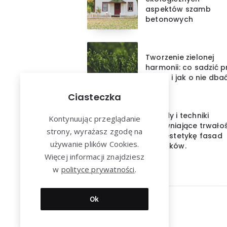
aspektów szamb
betonowych
Tworzenie zielonej
harmonii: co sadzić p
tujach i jak o nie dba
Ciasteczka
Metody i techniki
Kontynuując przeglądanie
zapewniające trwało
strony, wyrażasz zgodę na
oraz estetykę fasad
używanie plików Cookies.
budynków.
Więcej informacji znajdziesz
w
polityce prywatności
.
Ok