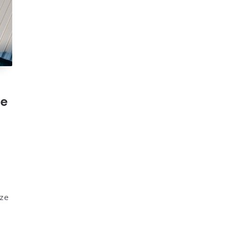
de
cze