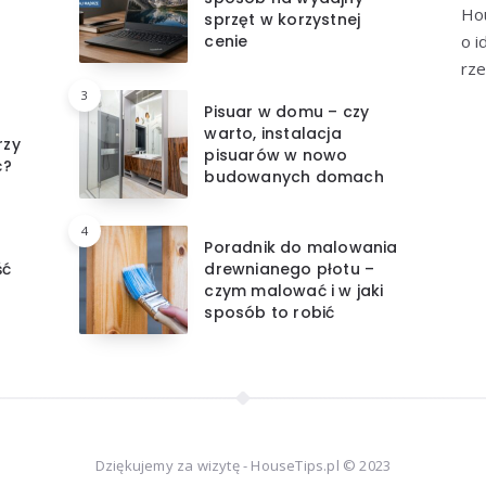
Hou
sprzęt w korzystnej
cenie
o i
rze
3
Pisuar w domu – czy
warto, instalacja
rzy
pisuarów w nowo
ć?
budowanych domach
4
Poradnik do malowania
ść
drewnianego płotu –
czym malować i w jaki
sposób to robić
Dziękujemy za wizytę - HouseTips.pl © 2023