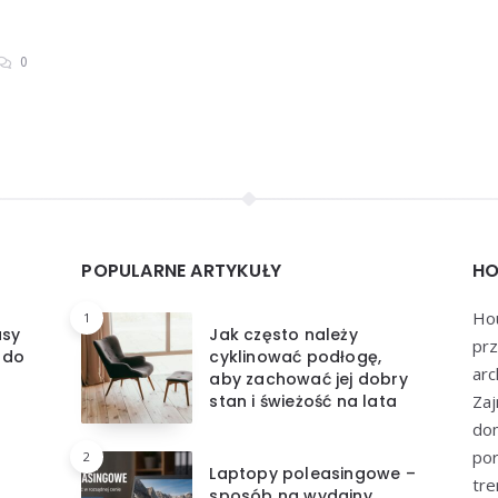
0
POPULARNE ARTYKUŁY
HO
Hou
1
asy
Jak często należy
prz
 do
cyklinować podłogę,
arc
aby zachować jej dobry
stan i świeżość na lata
Zaj
dom
por
2
Laptopy poleasingowe –
tre
sposób na wydajny